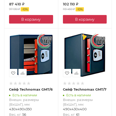
87 410
₽
102 110
₽
97 130
₽
113 450
₽
-
10
%
-
10
%
В корзину
В корзину
Сейф Technomax GMT/6
Сейф Technomax GMT/7
Есть в наличии
Есть в наличии
Внешн. размеры
Внешн. размеры
(ВxШxГ), мм
:
(ВxШxГ), мм
:
430x490x350
490x430x400
Вес, кг
:
56
Вес, кг
:
61