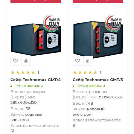
1
1
Сейф Technomax GMT/4
Сейф Technomax GMT/5
Есть в наличии
Есть в наличии
Внешн. размеры
Внешн. размеры
(ВxШxГ), мм
:
(ВxШxГ), мм
:
350x470x350
280x400x350
Вес, кг
:
48
Вес, кг
:
36
Замок
:
кодовый
Замок
:
кодовый
электрон.
электрон.
Класс взломостойкости
:
Класс взломостойкости
:
S1
S1