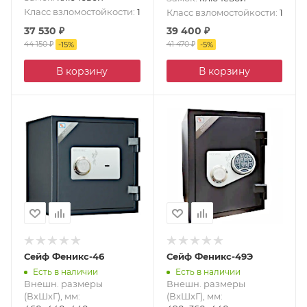
Класс взломостойкости
:
1
Класс взломостойкости
:
1
37 530
₽
39 400
₽
44 150
₽
41 470
₽
-
15
%
-
5
%
В корзину
В корзину
Сейф Феникс-46
Сейф Феникс-49Э
Есть в наличии
Есть в наличии
Внешн. размеры
Внешн. размеры
(ВxШxГ), мм
:
(ВxШxГ), мм
: