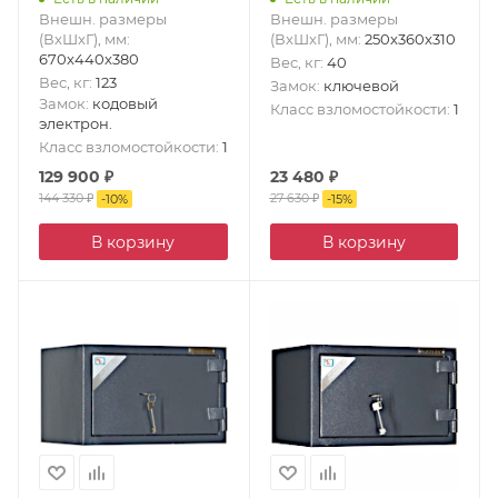
Внешн. размеры
Внешн. размеры
(ВxШxГ), мм
:
(ВxШxГ), мм
:
250x360x310
670x440x380
Вес, кг
:
40
Вес, кг
:
123
Замок
:
ключевой
Замок
:
кодовый
Класс взломостойкости
:
1
электрон.
Класс взломостойкости
:
1
129 900
₽
23 480
₽
144 330
₽
27 630
₽
-
10
%
-
15
%
В корзину
В корзину