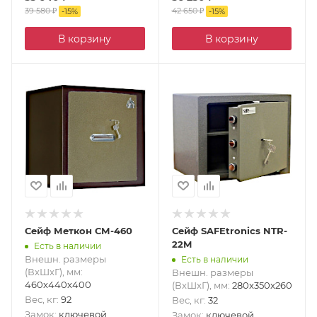
39 580
₽
42 650
₽
-
15
%
-
15
%
В корзину
В корзину
Сейф Меткон СМ-460
Сейф SAFEtronics NTR-
22M
Есть в наличии
Внешн. размеры
Есть в наличии
(ВxШxГ), мм
:
Внешн. размеры
460x440x400
(ВxШxГ), мм
:
280x350x260
Вес, кг
:
92
Вес, кг
:
32
Замок
:
ключевой
Замок
:
ключевой