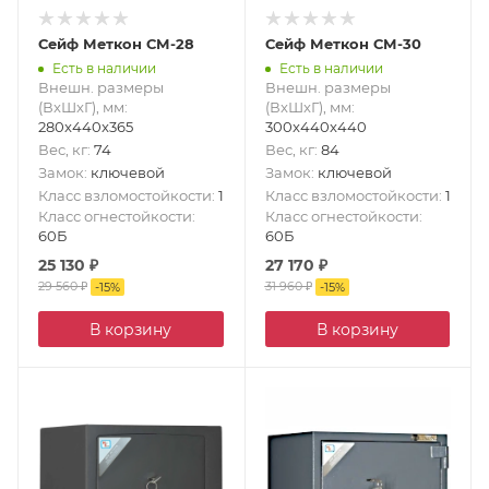
Сейф Меткон СМ-28
Сейф Меткон СМ-30
Есть в наличии
Есть в наличии
Внешн. размеры
Внешн. размеры
(ВxШxГ), мм
:
(ВxШxГ), мм
:
280x440x365
300x440x440
Вес, кг
:
74
Вес, кг
:
84
Замок
:
ключевой
Замок
:
ключевой
Класс взломостойкости
:
1
Класс взломостойкости
:
1
Класс огнестойкости
:
Класс огнестойкости
:
60Б
60Б
25 130
₽
27 170
₽
29 560
₽
31 960
₽
-
15
%
-
15
%
В корзину
В корзину