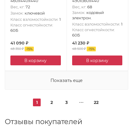
460x440x440
490х360х440
Вес, кг
:
72
Вес, кг
:
68
Замок
:
кодовый
Замок
:
ключевой
электрон.
Класс взломостойкости
:
1
Класс взломостойкости
:
1
Класс огнестойкости
:
Класс огнестойкости
:
60Б
60Б
41 090
₽
41 230
₽
48 350
₽
48 500
₽
-
15
%
-
15
%
В корзину
В корзину
Показать еще
1
2
3
22
Отзывы покупателей