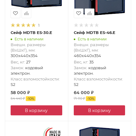
1
Сейф MDTB ES-30.E
Сейф MDTB ES-46.E
Есть в наличии
Есть в наличии
Внешн. размеры
Внешн. размеры
(ВxШxГ), мм
:
(ВxШxГ), мм
:
300x440x354
460x440x354
Вес, кг
:
27
Вес, кг
:
35
Замок
:
кодовый
Замок
:
кодовый
электрон.
электрон.
Класс взломостойкости
:
Класс взломостойкости
:
S2
S2
58 000
₽
64 000
₽
64 440
₽
71 110
₽
-
10
%
-
10
%
В корзину
В корзину