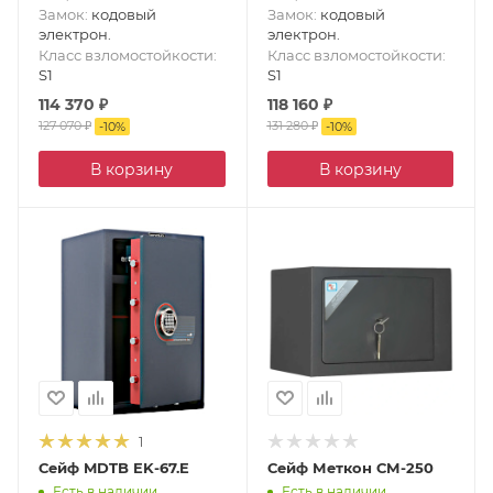
Замок
:
кодовый
Замок
:
кодовый
электрон.
электрон.
Класс взломостойкости
:
Класс взломостойкости
:
S1
S1
114 370
₽
118 160
₽
127 070
₽
131 280
₽
-
10
%
-
10
%
В корзину
В корзину
1
Сейф MDTB EK-67.E
Сейф Меткон СМ-250
Есть в наличии
Есть в наличии