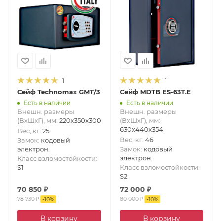
1
1
Сейф Technomax GMT/3
Сейф MDTB ES-63T.E
Есть в наличии
Есть в наличии
Внешн. размеры
Внешн. размеры
(ВxШxГ), мм
:
220x350x300
(ВxШxГ), мм
:
630x440x354
Вес, кг
:
25
Вес, кг
:
46
Замок
:
кодовый
электрон.
Замок
:
кодовый
электрон.
Класс взломостойкости
:
S1
Класс взломостойкости
:
S2
70 850
₽
72 000
₽
78 730
₽
80 000
₽
-
10
%
-
10
%
В корзину
В корзину