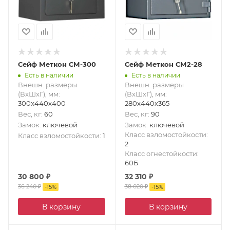
Сейф Меткон СМ-300
Сейф Меткон СМ2-28
Есть в наличии
Есть в наличии
Внешн. размеры
Внешн. размеры
(ВxШxГ), мм
:
(ВxШxГ), мм
:
300x440x400
280x440x365
Вес, кг
:
60
Вес, кг
:
90
Замок
:
ключевой
Замок
:
ключевой
Класс взломостойкости
:
Класс взломостойкости
:
1
2
Класс огнестойкости
:
60Б
30 800
₽
32 310
₽
36 240
₽
38 020
₽
-
15
%
-
15
%
В корзину
В корзину