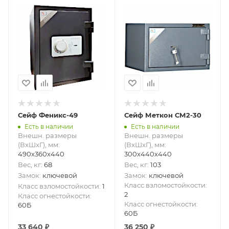
Сейф Феникс-49
Сейф Меткон СМ2-30
Есть в наличии
Есть в наличии
Внешн. размеры
Внешн. размеры
(ВxШxГ), мм
:
(ВxШxГ), мм
:
490х360х440
300x440x440
Вес, кг
:
68
Вес, кг
:
103
Замок
:
ключевой
Замок
:
ключевой
Класс взломостойкости
:
Класс взломостойкости
:
1
2
Класс огнестойкости
:
Класс огнестойкости
:
60Б
60Б
33 640
₽
36 250
₽