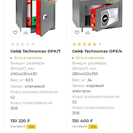
1
Сейф Technomax DPK/7
Сейф Technomax DPE/4
Есть в наличии
Есть в наличии
Внешн. размеры
Внешн. размеры
(ВxШxГ), мм
:
(ВxШxГ), мм
:
490x430x430
280x400x355
Вес, кг
:
63.5
Вес, кг
:
34
Замок
:
кодовый
Замок
:
ключевой
электрон.
Класс взломостойкости
:
Класс взломостойкости
:
S2
S2
Класс огнестойкости
:
Класс огнестойкости
:
30Б
30Б
130 220
₽
130 400
₽
144 680
₽
144 880
₽
-
10
%
-
10
%