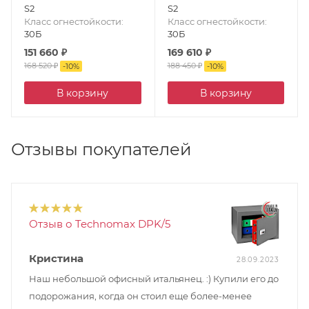
S2
S2
Класс огнестойкости
:
Класс огнестойкости
:
30Б
30Б
151 660
₽
169 610
₽
168 520
₽
188 450
₽
-
10
%
-
10
%
В корзину
В корзину
Отзывы покупателей
Отзыв о Technomax DPK/5
Кристина
28.09.2023
Наш небольшой офисный итальянец. :) Купили его до
подорожания, когда он стоил еще более-менее