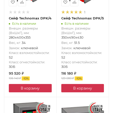
1
Сейф Technomax DPK/4
Сейф Technomax DPK/5
Есть в наличии
Есть в наличии
Внешн. размеры
Внешн. размеры
(ВxШxГ), мм
:
(ВxШxГ), мм
:
280x400x355
350x490x430
Вес, кг
:
34
Вес, кг
:
51.5
Замок
:
ключевой
Замок
:
ключевой
Класс взломостойкости
:
Класс взломостойкости
:
S2
S2
Класс огнестойкости
:
Класс огнестойкости
:
30Б
30Б
95 520
₽
116 180
₽
106 140
₽
129 080
₽
-
10
%
-
10
%
В корзину
В корзину