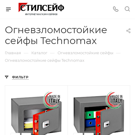
Огневзломостойкие
сейфы Technomax
—
—
—
Главная
Каталог
Огневзломостойкие сейфы
Огневзломостойкие сейфы Technomax
ФИЛЬТР