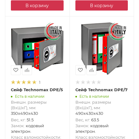
В корзину
В корзину
1
Сейф Technomax DPE/5
Сейф Technomax DPE/7
Есть в наличии
Есть в наличии
Внешн. размеры
Внешн. размеры
(ВxШxГ), мм
:
(ВxШxГ), мм
:
350x490x430
490x430x430
Вес, кг
:
51.5
Вес, кг
:
63.5
Замок
:
кодовый
Замок
:
кодовый
электрон.
электрон.
Класс взломостойкости
:
Класс взломостойкости
: