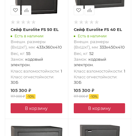
Сейф Eurolite FS 50 EL
Сейф Eurolite FS 40 EL
Есть в наличии
Есть в наличии
Внешн. размеры
Внешн. размеры
(ВxШxГ), мм
:
433x360x410
(ВxШxГ), мм
:
333x450x410
Вес, кг
:
55
Вес, кг
:
52
Замок
:
кодовый
Замок
:
кодовый
электрон.
электрон.
Класс взломостойкости
:
1
Класс взломостойкости
:
1
Класс огнестойкости
:
Класс огнестойкости
:
30Б
30Б
105 300
₽
105 300
₽
117 000
₽
117 000
₽
-
10
%
-
10
%
В корзину
В корзину