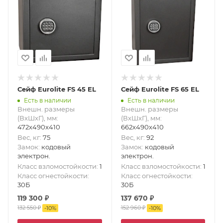
Сейф Eurolite FS 45 EL
Сейф Eurolite FS 65 EL
Есть в наличии
Есть в наличии
Внешн. размеры
Внешн. размеры
(ВxШxГ), мм
:
(ВxШxГ), мм
:
472x490x410
662x490x410
Вес, кг
:
75
Вес, кг
:
92
Замок
:
кодовый
Замок
:
кодовый
электрон.
электрон.
Класс взломостойкости
:
1
Класс взломостойкости
:
1
Класс огнестойкости
:
Класс огнестойкости
:
30Б
30Б
119 300
₽
137 670
₽
132 550
₽
152 960
₽
-
10
%
-
10
%