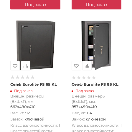
Под заказ
Под заказ
Сейф Eurolite FS 65 KL
Сейф Eurolite FS 85 KL
Под заказ
Под заказ
Внешн. размеры
Внешн. размеры
(ВxШxГ), мм
:
(ВxШxГ), мм
:
662x490x410
857x490x410
Вес, кг
:
92
Вес, кг
:
114
Замок
:
ключевой
Замок
:
ключевой
Класс взломостойкости
:
1
Класс взломостойкости
:
1
Класс огнестойкости
:
Класс огнестойкости
: