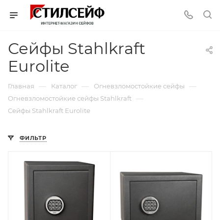
Сейфы Stahlkraft
Eurolite
—
—
—
Главная
Каталог
Огневзломостойкие сейфы
—
Огневзломостойкие сейфы Stahlkraft
Сейфы Stahlkraft Eurolite
ФИЛЬТР