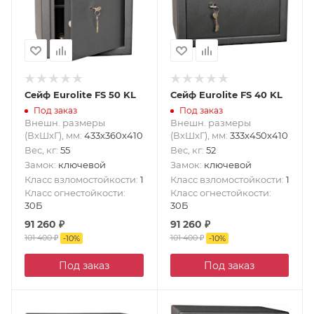
Сейф Eurolite FS 50 KL
Сейф Eurolite FS 40 KL
Под заказ
Под заказ
Внешн. размеры
Внешн. размеры
(ВxШxГ), мм
:
433x360x410
(ВxШxГ), мм
:
333x450x410
Вес, кг
:
55
Вес, кг
:
52
Замок
:
ключевой
Замок
:
ключевой
Класс взломостойкости
:
1
Класс взломостойкости
:
1
Класс огнестойкости
:
Класс огнестойкости
:
30Б
30Б
91 260
₽
91 260
₽
101 400
₽
101 400
₽
-
10
%
-
10
%
Под заказ
Под заказ