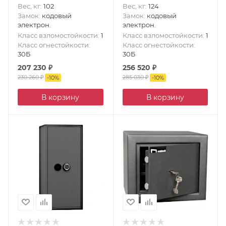
Вес, кг
:
102
Вес, кг
:
124
Замок
:
кодовый
Замок
:
кодовый
электрон.
электрон.
Класс взломостойкости
:
1
Класс взломостойкости
:
1
Класс огнестойкости
:
Класс огнестойкости
:
30Б
30Б
207 230
₽
256 520
₽
230 260
₽
285 030
₽
-
10
%
-
10
%
В корзину
В корзину