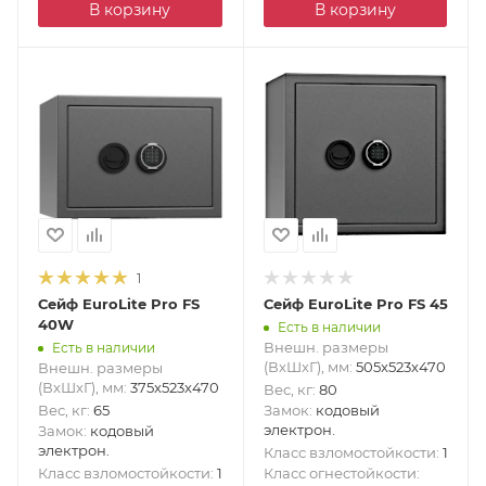
В корзину
В корзину
1
Сейф EuroLite Pro FS
Сейф EuroLite Pro FS 45
40W
Есть в наличии
Внешн. размеры
Есть в наличии
(ВxШxГ), мм
:
505x523x470
Внешн. размеры
(ВxШxГ), мм
:
375x523x470
Вес, кг
:
80
Вес, кг
:
65
Замок
:
кодовый
электрон.
Замок
:
кодовый
электрон.
Класс взломостойкости
:
1
Класс взломостойкости
:
1
Класс огнестойкости
: