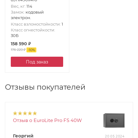
Вес, кг
:
114
Замок
:
кодовый
электрон.
Класс взломостойкости
:
1
Класс огнестойкости
:
30Б
158 590
₽
176 220
₽
-
10
%
Под заказ
Отзывы покупателей
Отзыв о EuroLite Pro FS 40W
Георгий
20.05.2024