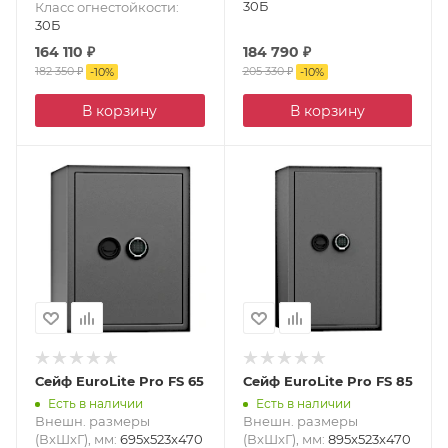
30Б
Класс огнестойкости
:
30Б
164 110
₽
184 790
₽
182 350
₽
205 330
₽
-
10
%
-
10
%
В корзину
В корзину
Сейф EuroLite Pro FS 65
Сейф EuroLite Pro FS 85
Есть в наличии
Есть в наличии
Внешн. размеры
Внешн. размеры
(ВxШxГ), мм
:
695x523x470
(ВxШxГ), мм
:
895x523x470