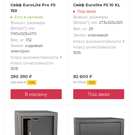
Сейф EuroLite Pro FS
Сейф Eurolite FS 10 KL
150
Под заказ
Внешн. размеры
Есть в наличии
(ВxШxГ), мм
:
273x325x325
Внешн. размеры
(ВxШxГ), мм
:
Вес, кг
:
29
1150x523x470
Замок
:
ключевой
Вес, кг
:
152
Класс взломостойкости
:
1
Замок
:
кодовый
Класс огнестойкости
:
электрон.
30Б
Класс взломостойкости
:
1
Класс огнестойкости
:
30Б
290 390
₽
82 600
₽
322 660
₽
91 770
₽
-
10
%
-
10
%
В корзину
Под заказ