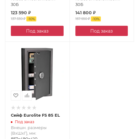
30Б
30Б
123 590
₽
141 800
₽
137 330
₽
157 550
₽
-
10
%
-
10
%
Под заказ
Под заказ
Сейф Eurolite FS 85 EL
Под заказ
Внешн. размеры
(ВxШxГ), мм
:
857x490x410