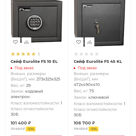
1
Сейф Eurolite FS 10 EL
Сейф Eurolite FS 45 KL
Под заказ
Под заказ
Внешн. размеры
Внешн. размеры
(ВxШxГ), мм
:
273x325x325
(ВxШxГ), мм
:
472x490x410
Вес, кг
:
29
Вес, кг
:
75
Замок
:
кодовый
электрон.
Замок
:
ключевой
Класс взломостойкости
:
1
Класс взломостойкости
:
1
Класс огнестойкости
:
Класс огнестойкости
:
30Б
30Б
101 400
₽
106 700
₽
112 660
₽
118 550
₽
-
10
%
-
10
%