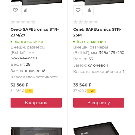
Сейф SAFEtronics STR-
Сейф SAFEtronics STR-
23M/27
25M
Есть в наличии
Есть в наличии
Внешн. размеры
Внешн. размеры
(ВxШxГ), мм
:
(ВxШxГ), мм
:
349x479x250
324x444x270
Вес, кг
:
33
Вес, кг
:
28
Замок
:
ключевой
Замок
:
ключевой
Класс взломостойкости
:
1
Класс взломостойкости
:
1
32 560
₽
35 540
₽
34 280
₽
37 420
₽
-
5
%
-
5
%
В корзину
В корзину