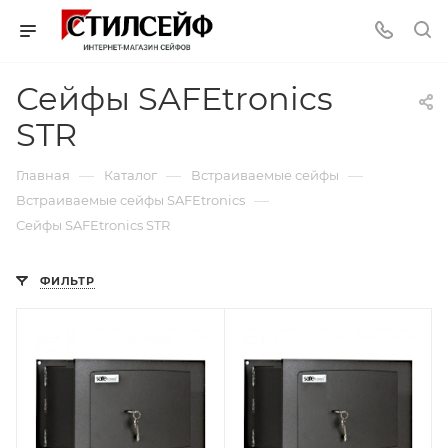
Сейфы SAFEtronics
STR
—
—
—
Главная
Каталог
Встраиваемые сейфы
—
Встраиваемые сейфы SAFEtronics
Сейфы SAFEtronics STR
ФИЛЬТР