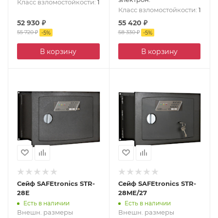
Класс взломостойкости
:
1
Класс взломостойкости
:
1
52 930
₽
55 420
₽
55 720
₽
58 330
₽
-
5
%
-
5
%
В корзину
В корзину
Сейф SAFEtronics STR-
Сейф SAFEtronics STR-
28E
28ME/27
Есть в наличии
Есть в наличии
Внешн. размеры
Внешн. размеры