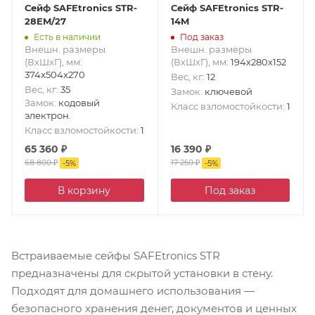
Сейф SAFEtronics STR-
Сейф SAFEtronics STR-
28EM/27
14M
Есть в наличии
Под заказ
Внешн. размеры
Внешн. размеры
(ВxШxГ), мм
:
(ВxШxГ), мм
:
194x280x152
374x504x270
Вес, кг
:
12
Вес, кг
:
35
Замок
:
ключевой
Замок
:
кодовый
Класс взломостойкости
:
1
электрон.
Класс взломостойкости
:
1
65 360
₽
16 390
₽
68 800
₽
17 250
₽
-
5
%
-
5
%
В корзину
Под заказ
Встраиваемые сейфы SAFEtronics STR
предназначены для скрытой установки в стену.
Подходят для домашнего использования —
безопасного хранения денег, документов и ценных