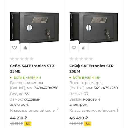
Сейф SAFEtronics STR-
Сейф SAFEtronics STR-
25ME
25EM
Есть в наличии
Есть в наличии
Внешн. размеры
Внешн. размеры
(ВxШxГ), мм
:
349x479x250
(ВxШxГ), мм
:
349x479x250
Вес, кг
:
33
Вес, кг
:
33
Замок
:
кодовый
Замок
:
кодовый
электрон.
электрон.
Класс взломостойкости
:
1
Класс взломостойкости
:
1
44 210
₽
46 490
₽
46 530
₽
48 940
₽
-
5
%
-
5
%