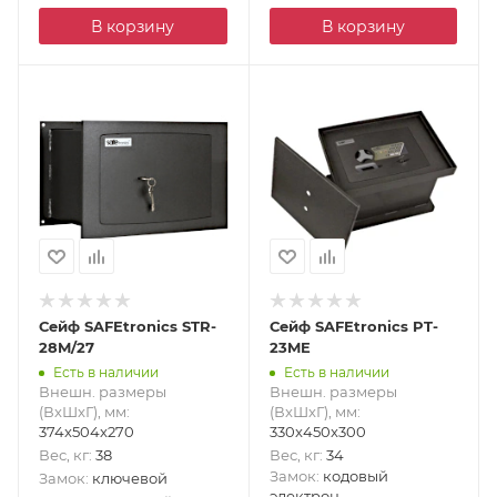
В корзину
В корзину
Сейф SAFEtronics STR-
Сейф SAFEtronics PT-
28M/27
23ME
Есть в наличии
Есть в наличии
Внешн. размеры
Внешн. размеры
(ВxШxГ), мм
:
(ВxШxГ), мм
:
374x504x270
330x450x300
Вес, кг
:
38
Вес, кг
:
34
Замок
:
кодовый
Замок
:
ключевой
электрон.