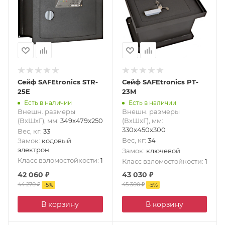
Сейф SAFEtronics STR-
Сейф SAFEtronics PT-
25E
23M
Есть в наличии
Есть в наличии
Внешн. размеры
Внешн. размеры
(ВxШxГ), мм
:
349x479x250
(ВxШxГ), мм
:
330x450x300
Вес, кг
:
33
Вес, кг
:
34
Замок
:
кодовый
электрон.
Замок
:
ключевой
Класс взломостойкости
:
1
Класс взломостойкости
:
1
42 060
₽
43 030
₽
44 270
₽
45 300
₽
-
5
%
-
5
%
В корзину
В корзину