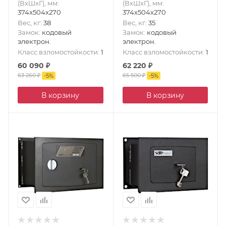
(ВxШxГ), мм
:
(ВxШxГ), мм
:
374x504x270
374x504x270
Вес, кг
:
38
Вес, кг
:
35
Замок
:
кодовый
Замок
:
кодовый
электрон.
электрон.
Класс взломостойкости
:
1
Класс взломостойкости
:
1
60 090
₽
62 220
₽
63 260
₽
65 500
₽
-
5
%
-
5
%
В корзину
В корзину