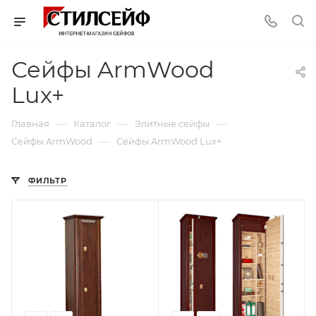
Сейфы ArmWood
Lux+
—
—
—
Главная
Каталог
Элитные сейфы
—
Сейфы ArmWood
Сейфы ArmWood Lux+
ФИЛЬТР