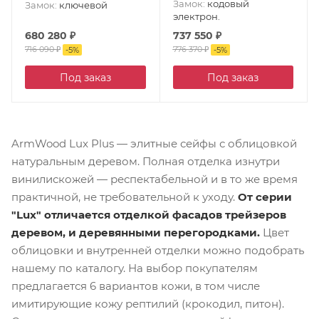
Замок
:
кодовый
Замок
:
ключевой
электрон.
680 280
₽
737 550
₽
716 090
₽
776 370
₽
-
5
%
-
5
%
Под заказ
Под заказ
ArmWood Lux Plus — элитные сейфы с облицовкой
натуральным деревом. Полная отделка изнутри
винилискожей — респектабельной и в то же время
практичной, не требовательной к уходу.
От серии
"Lux" отличается отделкой фасадов трейзеров
деревом, и деревянными перегородками.
Цвет
облицовки и внутренней отделки можно подобрать
нашему по каталогу. На выбор покупателям
предлагается 6 вариантов кожи, в том числе
имитирующие кожу рептилий (крокодил, питон).