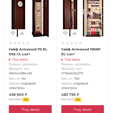
Сейф Armwood 70 EL
Сейф Armwood 11NNP
DS2 CL Lux+
EL Lux+
Под заказ
Под заказ
Внешн. размеры
Внешн. размеры
(ВxШxГ), мм
:
(ВxШxГ), мм
:
1660x498x435
1755x645x375
Вес, кг
:
94
Вес, кг
:
160
Замок
:
кодовый
Замок
:
кодовый
электрон.
электрон.
458 600
₽
483 750
₽
482 740
₽
509 210
₽
-
5
%
-
5
%
Под заказ
Под заказ