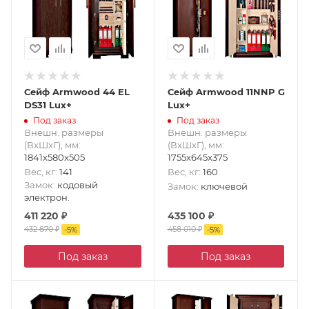
Сейф Armwood 44 EL
Сейф Armwood 11NNP G
DS31 Lux+
Lux+
Под заказ
Под заказ
Внешн. размеры
Внешн. размеры
(ВxШxГ), мм
:
(ВxШxГ), мм
:
1841x580x505
1755x645x375
Вес, кг
:
141
Вес, кг
:
160
Замок
:
кодовый
Замок
:
ключевой
электрон.
411 220
₽
435 100
₽
432 870
₽
458 010
₽
-
5
%
-
5
%
Под заказ
Под заказ