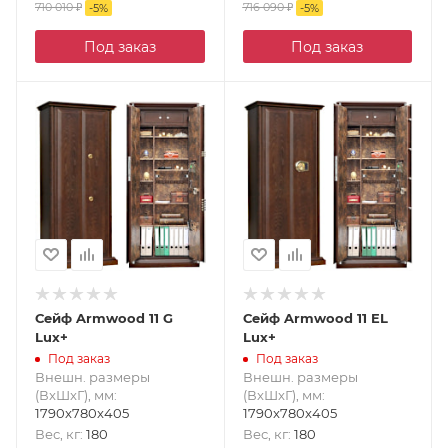
710 010
₽
716 090
₽
-
5
%
-
5
%
Под заказ
Под заказ
Сейф Armwood 11 G
Сейф Armwood 11 EL
Lux+
Lux+
Под заказ
Под заказ
Внешн. размеры
Внешн. размеры
(ВxШxГ), мм
:
(ВxШxГ), мм
:
1790x780x405
1790x780x405
Вес, кг
:
180
Вес, кг
:
180