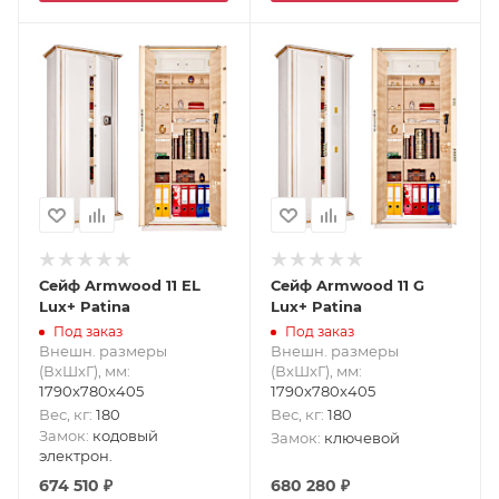
Сейф Armwood 11 EL
Сейф Armwood 11 G
Lux+ Patina
Lux+ Patina
Под заказ
Под заказ
Внешн. размеры
Внешн. размеры
(ВxШxГ), мм
:
(ВxШxГ), мм
:
1790x780x405
1790x780x405
Вес, кг
:
180
Вес, кг
:
180
Замок
:
кодовый
Замок
:
ключевой
электрон.
674 510
₽
680 280
₽