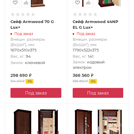
Сейф Armwood 70 G
Сейф Armwood 44NP
Lux+
EL G Lux+
Под заказ
Под заказ
Внешн. размеры
Внешн. размеры
(ВxШxГ), мм
:
(ВxШxГ), мм
:
1670x510x375
1790x522x375
Вес, кг
:
94
Вес, кг
:
141
Замок
:
кодовый
Замок
:
ключевой
электрон.
298 690
₽
366 560
₽
314 410
₽
385 850
₽
-
5
%
-
5
%
Под заказ
Под заказ