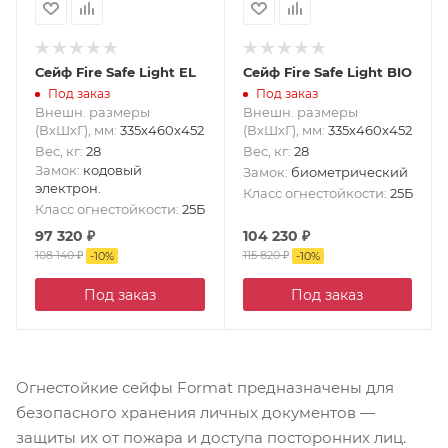
Сейф Fire Safe Light EL
Сейф Fire Safe Light BIO
Под заказ
Под заказ
Внешн. размеры
Внешн. размеры
(ВxШxГ), мм
:
335x460x452
(ВxШxГ), мм
:
335x460x452
Вес, кг
:
28
Вес, кг
:
28
Замок
:
кодовый
Замок
:
биометрический
электрон.
Класс огнестойкости
:
25Б
Класс огнестойкости
:
25Б
97 320
₽
104 230
₽
108 140
₽
115 820
₽
-
10
%
-
10
%
Под заказ
Под заказ
Огнестойкие сейфы Format предназначены для
безопасного хранения личных документов —
защиты их от пожара и доступа посторонних лиц.