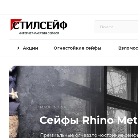
Акции
Огнестойкие сейфы
Взломос
MADE IN USA
Сейфы Rhino Met
Премиальные огневзломостойкие сейф