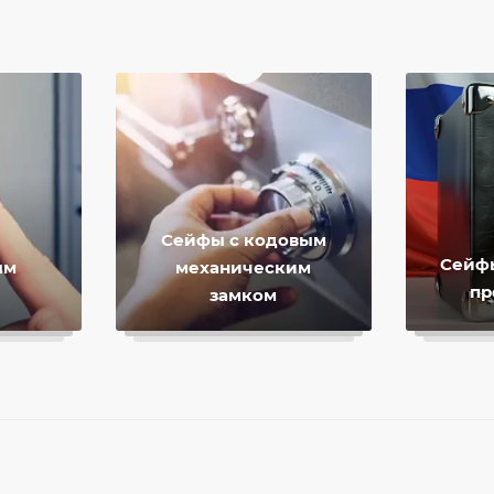
Сейфы с кодовым
Сейф
ым
механическим
пр
замком