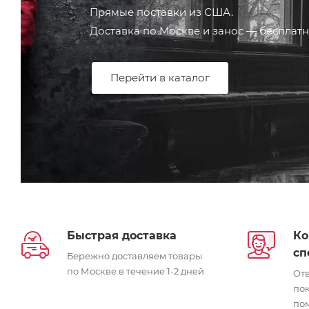
Прямые поставки из США.
Доставка по Москве и занос — бесплатн
Перейти в каталог
Быстрая доставка
Ко
сп
Бережно доставляем товары
по Москве в течение 1-2 дней
От
пок
по