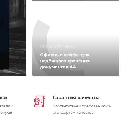
Прямые поставки из Италии.
Cassaforte Perfetto
Перейти в каталог
СЕЙФЫ ДЛЯ ОФИСА
Офисные сейфы для
надёжного хранения
документов А4
пки
Гарантия качества
ателям
Соответствуем требованиям и
бонусы
стандартам качества