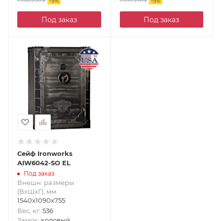
1 755 990
₽
1 971 970
₽
-
5
%
-
5
%
Под заказ
Под заказ
Сейф Ironworks
AIW6042-SO EL
Под заказ
Внешн. размеры
(ВxШxГ), мм
:
1540x1090x755
Вес, кг
:
536
Замок
:
кодовый