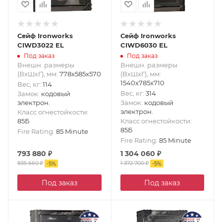
Сейф Ironworks
Сейф Ironworks
CIWD3022 EL
CIWD6030 EL
Под заказ
Под заказ
Внешн. размеры
Внешн. размеры
(ВxШxГ), мм
:
778x585x570
(ВxШxГ), мм
:
1540x785x710
Вес, кг
:
114
Вес, кг
:
314
Замок
:
кодовый
электрон.
Замок
:
кодовый
электрон.
Класс огнестойкости
:
85Б
Класс огнестойкости
:
85Б
Fire Rating
:
85 Minute
Fire Rating
:
85 Minute
793 880
₽
1 304 060
₽
835 660
₽
1 372 700
₽
-
5
%
-
5
%
Под заказ
Под заказ