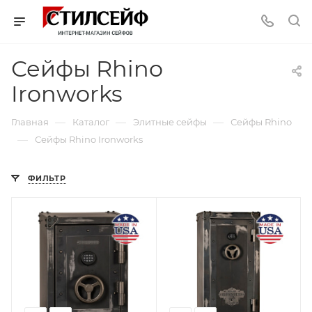
Сейфы Rhino
Ironworks
—
—
—
Главная
Каталог
Элитные сейфы
Сейфы Rhino
—
Сейфы Rhino Ironworks
ФИЛЬТР