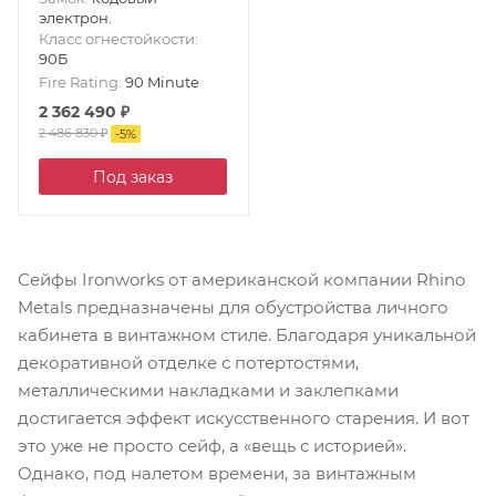
электрон.
Класс огнестойкости
:
90Б
Fire Rating
:
90 Minute
2 362 490
₽
2 486 830
₽
-
5
%
Под заказ
Сейфы Ironworks от американской компании Rhino
Metals предназначены для обустройства личного
кабинета в винтажном стиле. Благодаря уникальной
декоративной отделке с потертостями,
металлическими накладками и заклепками
достигается эффект искусственного старения. И вот
это уже не просто сейф, а «вещь с историей».
Однако, под налетом времени, за винтажным