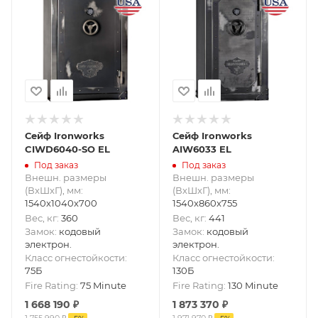
Сейф Ironworks
Сейф Ironworks
CIWD6040-SO EL
AIW6033 EL
Под заказ
Под заказ
Внешн. размеры
Внешн. размеры
(ВxШxГ), мм
:
(ВxШxГ), мм
:
1540x1040x700
1540x860x755
Вес, кг
:
360
Вес, кг
:
441
Замок
:
кодовый
Замок
:
кодовый
электрон.
электрон.
Класс огнестойкости
:
Класс огнестойкости
:
75Б
130Б
Fire Rating
:
75 Minute
Fire Rating
:
130 Minute
1 668 190
₽
1 873 370
₽