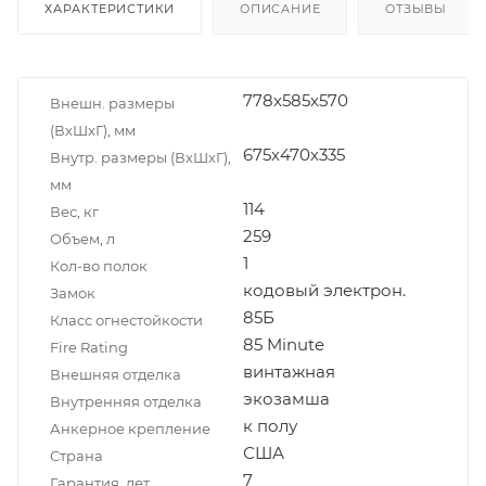
ХАРАКТЕРИСТИКИ
ОПИСАНИЕ
ОТЗЫВЫ
778x585x570
Внешн. размеры
(ВxШxГ), мм
675х470х335
Внутр. размеры (ВxШxГ),
мм
114
Вес, кг
259
Объем, л
1
Кол-во полок
кодовый электрон.
Замок
85Б
Класс огнестойкости
85 Minute
Fire Rating
винтажная
Внешняя отделка
экозамша
Внутренняя отделка
к полу
Анкерное крепление
США
Страна
7
Гарантия, лет