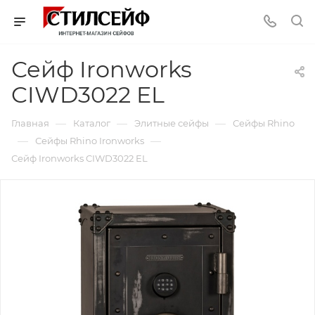
Сейф Ironworks
CIWD3022 EL
—
—
—
Главная
Каталог
Элитные сейфы
Сейфы Rhino
—
—
Сейфы Rhino Ironworks
Сейф Ironworks CIWD3022 EL