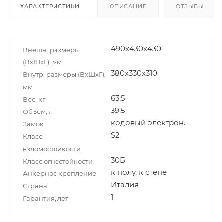
ХАРАКТЕРИСТИКИ
ОПИСАНИЕ
ОТЗЫВЫ
490x430x430
Внешн. размеры
(ВxШxГ), мм
380х330х310
Внутр. размеры (ВxШxГ),
мм
63.5
Вес, кг
39.5
Объем, л
кодовый электрон.
Замок
S2
Класс
взломостойкости
30Б
Класс огнестойкости
к полу, к стене
Анкерное крепление
Италия
Страна
1
Гарантия, лет