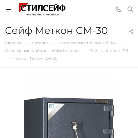
Сейф Меткон СМ-30
—
—
—
Главная
Каталог
Огневзломостойкие сейфы
—
Огневзломостойкие сейфы Меткон
Сейфы Меткон СМ
—
Сейф Меткон СМ-30