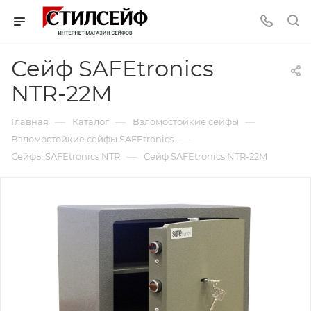
Сейф SAFEtronics
NTR-22M
—
—
—
Главная
Каталог
Взломостойкие сейфы
—
Взломостойкие сейфы SAFEtronics
—
Сейфы SAFEtronics NTR
Сейф SAFEtronics NTR-22M