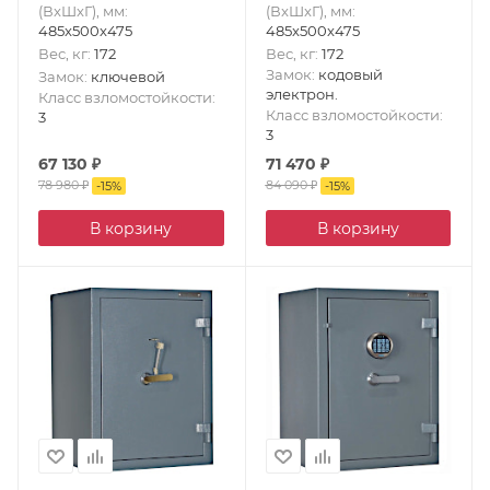
(ВxШxГ), мм
:
(ВxШxГ), мм
:
485x500x475
485x500x475
Вес, кг
:
172
Вес, кг
:
172
Замок
:
кодовый
Замок
:
ключевой
электрон.
Класс взломостойкости
:
Класс взломостойкости
:
3
3
67 130
₽
71 470
₽
78 980
₽
84 090
₽
-
15
%
-
15
%
В корзину
В корзину