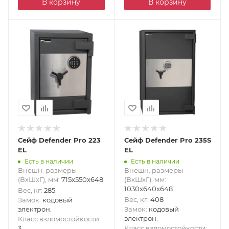
В корзину
В корзину
Сейф Defender Pro 223
Сейф Defender Pro 235S
EL
EL
Есть в наличии
Есть в наличии
Внешн. размеры
Внешн. размеры
(ВxШxГ), мм
:
715x550x648
(ВxШxГ), мм
:
1030x640x648
Вес, кг
:
285
Вес, кг
:
408
Замок
:
кодовый
электрон.
Замок
:
кодовый
электрон.
Класс взломостойкости
:
3
Класс взломостойкости
: