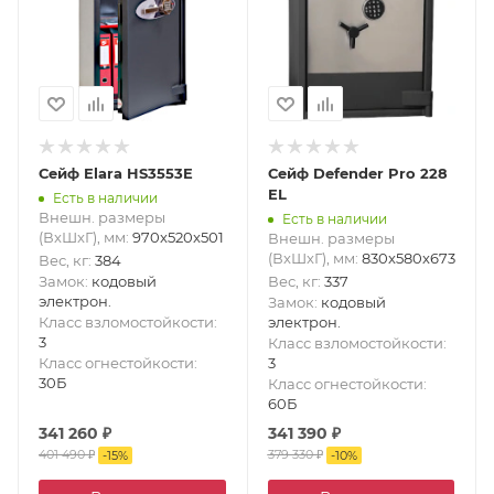
Сейф Elara HS3553E
Сейф Defender Pro 228
EL
Есть в наличии
Внешн. размеры
Есть в наличии
(ВxШxГ), мм
:
970x520x501
Внешн. размеры
(ВxШxГ), мм
:
830x580x673
Вес, кг
:
384
Замок
:
кодовый
Вес, кг
:
337
электрон.
Замок
:
кодовый
Класс взломостойкости
:
электрон.
3
Класс взломостойкости
:
Класс огнестойкости
:
3
30Б
Класс огнестойкости
:
60Б
341 260
₽
341 390
₽
401 490
₽
379 330
₽
-
15
%
-
10
%