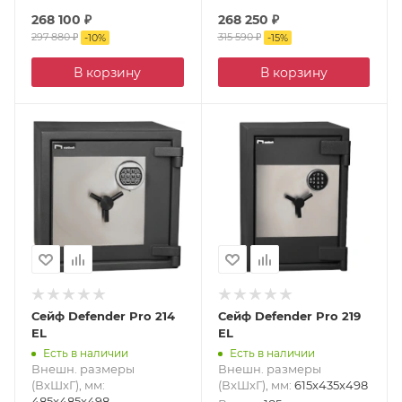
268 100
₽
268 250
₽
297 880
₽
315 590
₽
-
10
%
-
15
%
В корзину
В корзину
Сейф Defender Pro 214
Сейф Defender Pro 219
EL
EL
Есть в наличии
Есть в наличии
Внешн. размеры
Внешн. размеры
(ВxШxГ), мм
:
(ВxШxГ), мм
:
615x435x498
485x485x498