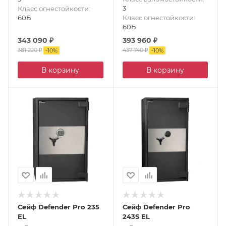
3
Класс огнестойкости
:
60Б
Класс огнестойкости
:
60Б
343 090
₽
393 960
₽
381 220
₽
437 740
₽
-
10
%
-
10
%
В корзину
В корзину
Сейф Defender Pro 235
Сейф Defender Pro
EL
243S EL