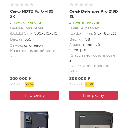
Сейф MDTB Fort-M 99
Сейф Defender Pro 219D
2K
EL
Есть в наличии
Есть в наличии
Внешн. размеры
Внешн. размеры
(ВxШxГ), мм
:
990x510x510
(ВxШxГ), мм
:
615x485x533
Вес, кг
:
366
Вес, кг
:
198
Замок
:
кодовый
Замок
:
ключевой
электрон.
Класс взломостойкости
:
Класс взломостойкости
:
3
3
Класс огнестойкости
:
60Б
300 000
₽
303 000
₽
333 330
₽
336 660
₽
-
10
%
-
10
%
В корзину
В корзину