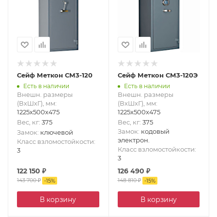
Сейф Меткон СМ3-120
Сейф Меткон СМ3-120Э
Есть в наличии
Есть в наличии
Внешн. размеры
Внешн. размеры
(ВxШxГ), мм
:
(ВxШxГ), мм
:
1225x500x475
1225x500x475
Вес, кг
:
375
Вес, кг
:
375
Замок
:
кодовый
Замок
:
ключевой
электрон.
Класс взломостойкости
:
Класс взломостойкости
:
3
3
122 150
₽
126 490
₽
143 700
₽
148 810
₽
-
15
%
-
15
%
В корзину
В корзину