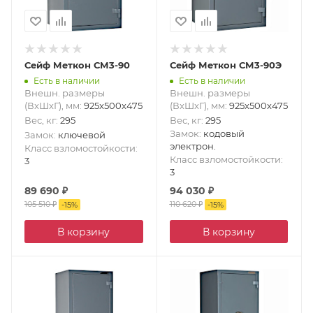
Сейф Меткон СМ3-90
Сейф Меткон СМ3-90Э
Есть в наличии
Есть в наличии
Внешн. размеры
Внешн. размеры
(ВxШxГ), мм
:
925x500x475
(ВxШxГ), мм
:
925x500x475
Вес, кг
:
295
Вес, кг
:
295
Замок
:
кодовый
Замок
:
ключевой
электрон.
Класс взломостойкости
:
Класс взломостойкости
:
3
3
89 690
₽
94 030
₽
105 510
₽
110 620
₽
-
15
%
-
15
%
В корзину
В корзину