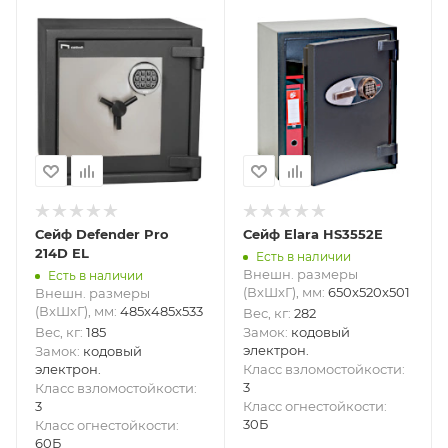
Сейф Defender Pro
Сейф Elara HS3552E
214D EL
Есть в наличии
Внешн. размеры
Есть в наличии
(ВxШxГ), мм
:
650x520x501
Внешн. размеры
(ВxШxГ), мм
:
485x485x533
Вес, кг
:
282
Вес, кг
:
185
Замок
:
кодовый
электрон.
Замок
:
кодовый
электрон.
Класс взломостойкости
:
3
Класс взломостойкости
:
3
Класс огнестойкости
:
30Б
Класс огнестойкости
:
60Б