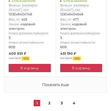
Есть в наличии
Есть в наличии
Внешн. размеры
Внешн. размеры
(ВxШxГ), мм
:
(ВxШxГ), мм
:
1030x640x748
1230x640x648
Вес, кг
:
453
Вес, кг
:
477
Замок
:
кодовый
Замок
:
кодовый
электрон.
электрон.
Класс взломостойкости
:
Класс взломостойкости
:
3
3
Класс огнестойкости
:
Класс огнестойкости
:
60Б
60Б
400 610
₽
451 190
₽
445 130
₽
501 330
₽
-
10
%
-
10
%
В корзину
В корзину
Показать еще
1
2
3
4