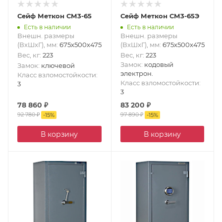
Сейф Меткон СМ3-65
Сейф Меткон СМ3-65Э
Есть в наличии
Есть в наличии
Внешн. размеры
Внешн. размеры
(ВxШxГ), мм
:
675x500x475
(ВxШxГ), мм
:
675x500x475
Вес, кг
:
223
Вес, кг
:
223
Замок
:
кодовый
Замок
:
ключевой
электрон.
Класс взломостойкости
:
Класс взломостойкости
:
3
3
78 860
₽
83 200
₽
92 780
₽
97 890
₽
-
15
%
-
15
%
В корзину
В корзину