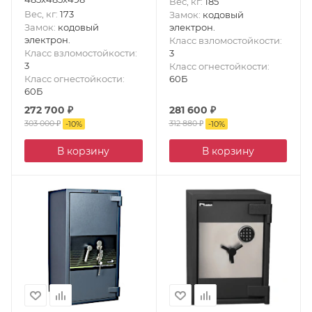
Вес, кг
:
185
Вес, кг
:
173
Замок
:
кодовый
Замок
:
кодовый
электрон.
электрон.
Класс взломостойкости
:
Класс взломостойкости
:
3
3
Класс огнестойкости
:
Класс огнестойкости
:
60Б
60Б
272 700
₽
281 600
₽
303 000
₽
312 880
₽
-
10
%
-
10
%
В корзину
В корзину