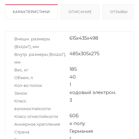
ХАРАКТЕРИСТИКИ
ОПИСАНИЕ
ОТЗЫВЫ
615x435x498
Внешн. размеры
(ВxШxГ), мм
485x305x275
Внутр. размеры (ВxШxГ),
мм
185
Вес, кг
40
Объем, л
1
Кол-во полок
кодовый электрон.
Замок
3
Класс
взломостойкости
60Б
Класс огнестойкости
к полу
Анкерное крепление
Германия
Страна
1