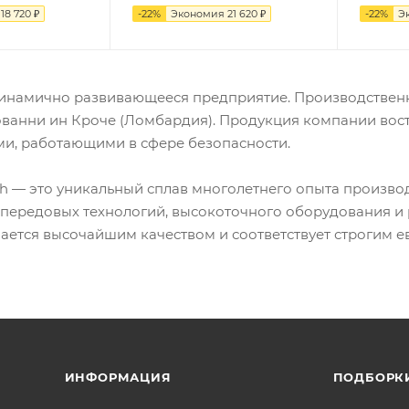
я
18 720
₽
-
22
%
Экономия
21 620
₽
-
22
%
Э
— динамично развивающееся предприятие. Производствен
ванни ин Кроче (Ломбардия). Продукция компании вост
и, работающими в сфере безопасности.
h — это уникальный сплав многолетнего опыта производ
передовых технологий, высокоточного оборудования и
ается высочайшим качеством и соответствует строгим е
ИНФОРМАЦИЯ
ПОДБОРК