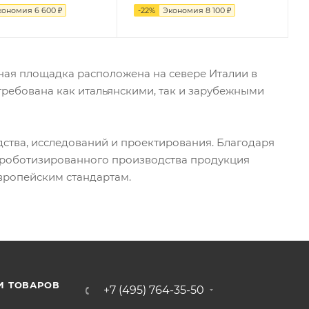
кономия
6 600
₽
-
22
%
Экономия
8 100
₽
ная площадка расположена на севере Италии в
ребована как итальянскими, так и зарубежными
ства, исследований и проектирования. Благодаря
 роботизированного производства продукция
вропейским стандартам.
И ТОВАРОВ
+7 (495) 764-35-50