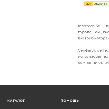
-
22
%
Экономи
Intertech Srl 
городе Сан-Джо
дистрибьюторам
Сейфы JuwelTec
использованию 
компании отлич
КАТАЛОГ
ПОМОЩЬ