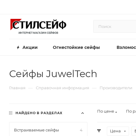
Акции
Огнестойкие сейфы
Взломос
Сейфы JuwelTech
—
—
Главная
Справочная информация
Производители
По цене
По 
НАЙДЕНО В РАЗДЕЛАХ
▲
Встраиваемые сейфы
4
Цена