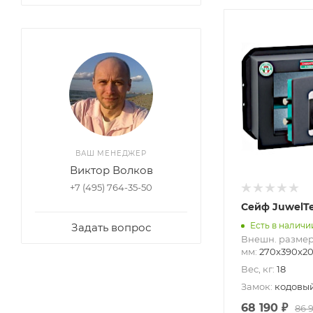
ВАШ МЕНЕДЖЕР
Виктор Волков
+7 (495) 764-35-50
Сейф JuwelTe
Есть в наличи
Задать вопрос
Внешн. размер
мм
:
270x390x2
Вес, кг
:
18
Замок
:
кодовый
68 190
₽
86 