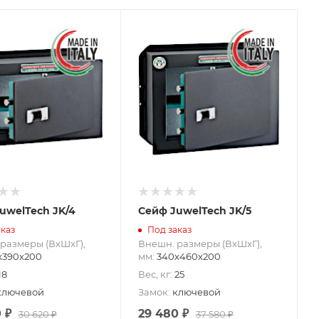
uwelTech JK/4
Сейф JuwelTech JK/5
каз
Под заказ
размеры (ВxШxГ),
Внешн. размеры (ВxШxГ),
x390x200
мм
:
340x460x200
18
Вес, кг
:
25
ключевой
Замок
:
ключевой
0
₽
29 480
₽
30 620
₽
37 580
₽