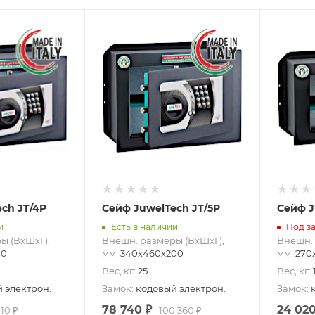
ch JT/4P
Сейф JuwelTech JT/5P
Сейф J
и
Есть в наличии
Под за
ы (ВxШxГ),
Внешн. размеры (ВxШxГ),
Внешн. 
00
мм
:
340x460x200
мм
:
270
Вес, кг
:
25
Вес, кг
:
 электрон.
Замок
:
кодовый электрон.
Замок
:
78 740
₽
24 02
910
₽
100 360
₽