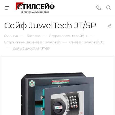
Сейф JuwelTech JT/5P
—
—
—
Главная
Каталог
Встраиваемые сейфы
—
Встраиваемые сейфы JuwelTech
Сейфы JuwelTech JT
—
Сейф JuwelTech JT/5P