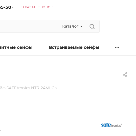
35-50
ЗАКАЗАТЬ ЗВОНОК
Каталог
литные сейфы
Встраиваемые сейфы
йф SAFEtronics NTR-24MLGs
6