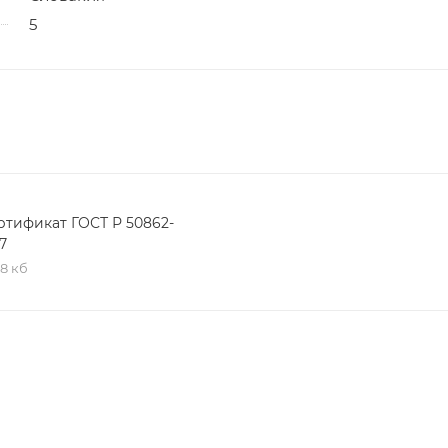
5
ртификат ГОСТ Р 50862-
7
,8 кб