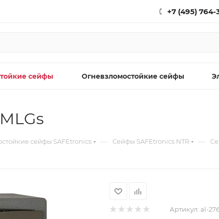
+7 (495) 764-
тойкие сейфы
Огневзломостойкие сейфы
Э
4MLGs
—
—
стойкие сейфы SAFEtronics
Сейфы SAFEtronics NTR
Се
Артикул:
al-27