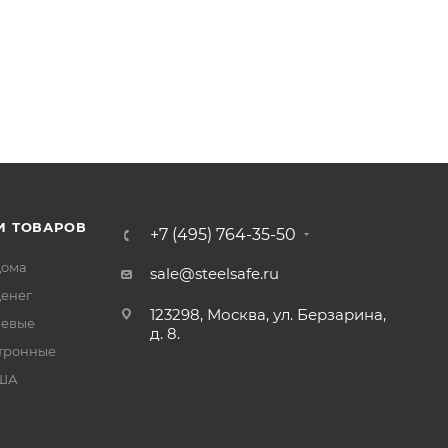
И ТОВАРОВ
+7 (495) 764-35-50
дома
sale@steelsafe.ru
денег
123298, Москва, ул. Берзарина,
чевые
д. 8.
тронные
США