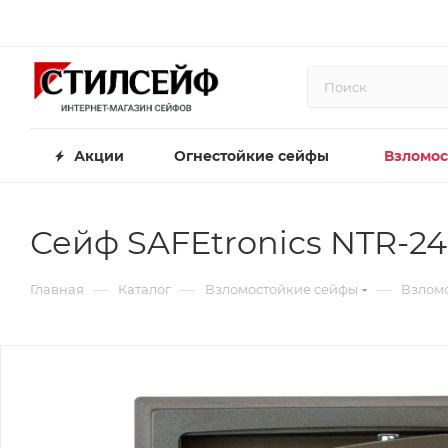
Акции
Огнестойкие сейфы
Взломос
Сейф SAFEtronics NTR-2
—
—
—
Главная
Каталог
Взломостойкие сейфы
Взломо