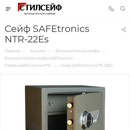
Сейф SAFEtronics
NTR-22Es
—
—
—
Главная
Каталог
Взломостойкие сейфы
—
Взломостойкие сейфы SAFEtronics
—
Сейфы SAFEtronics NTR
Сейф SAFEtronics NTR-22Es