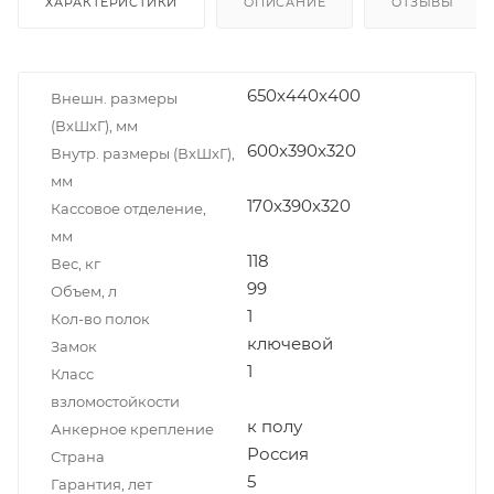
ХАРАКТЕРИСТИКИ
ОПИСАНИЕ
ОТЗЫВЫ
650x440x400
Внешн. размеры
(ВxШxГ), мм
600x390x320
Внутр. размеры (ВxШxГ),
мм
170x390x320
Кассовое отделение,
мм
118
Вес, кг
99
Объем, л
1
Кол-во полок
ключевой
Замок
1
Класс
взломостойкости
к полу
Анкерное крепление
Россия
Страна
5
Гарантия, лет