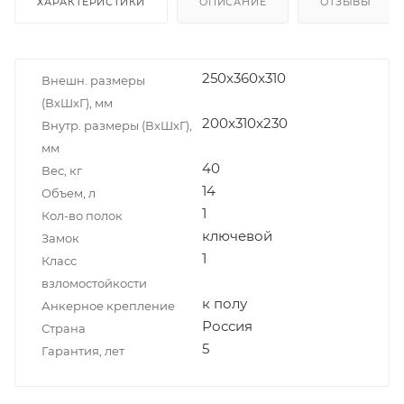
ХАРАКТЕРИСТИКИ
ОПИСАНИЕ
ОТЗЫВЫ
250x360x310
Внешн. размеры
(ВxШxГ), мм
200x310x230
Внутр. размеры (ВxШxГ),
мм
40
Вес, кг
14
Объем, л
1
Кол-во полок
ключевой
Замок
1
Класс
взломостойкости
к полу
Анкерное крепление
Россия
Страна
5
Гарантия, лет