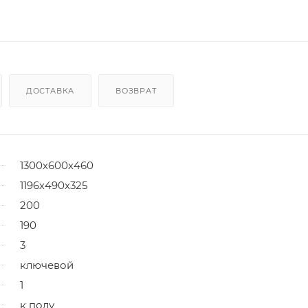
ДОСТАВКА
ВОЗВРАТ
1300х600х460
1196х490х325
200
190
3
ключевой
1
к полу