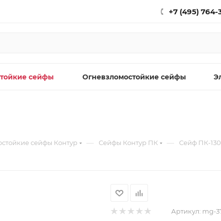
+7 (495) 764-
тойкие сейфы
Огневзломостойкие сейфы
Э
—
—
остойкие сейфы Контур
Сейфы Контур ПК
Сейф ПК-13
Артикул:
mg-3