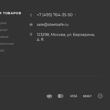
И ТОВАРОВ
+7 (495) 764-35-50
дома
sale@steelsafe.ru
денег
123298, Москва, ул. Берзарина,
чевые
д. 8.
тронные
США