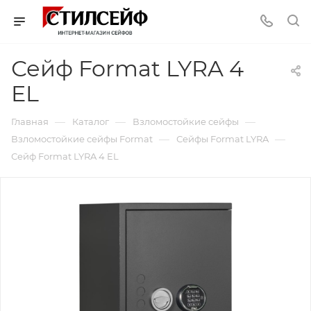
Сейф Format LYRA 4
EL
—
—
—
Главная
Каталог
Взломостойкие сейфы
—
—
Взломостойкие сейфы Format
Сейфы Format LYRA
Сейф Format LYRA 4 EL