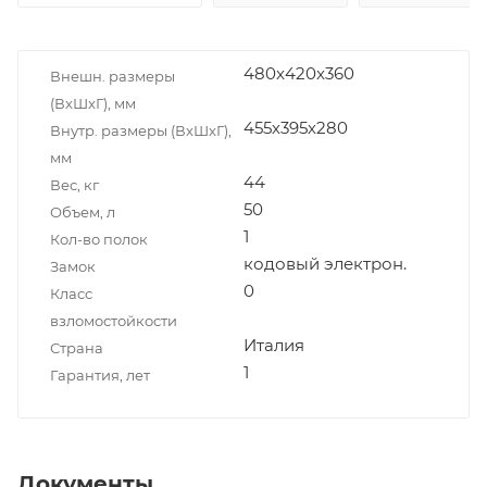
480x420x360
Внешн. размеры
(ВxШxГ), мм
455х395х280
Внутр. размеры (ВxШxГ),
мм
44
Вес, кг
50
Объем, л
1
Кол-во полок
кодовый электрон.
Замок
0
Класс
взломостойкости
Италия
Страна
1
Гарантия, лет
Документы