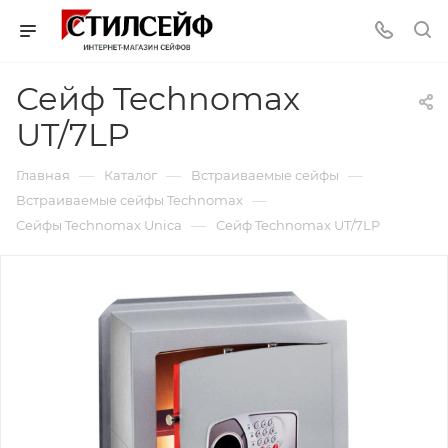
Сейф Technomax
UT/7LP
—
—
—
Главная
Каталог
Встраиваемые сейфы
—
Встраиваемые сейфы Technomax
—
Сейфы Technomax Unica
Сейф Technomax UT/7LP