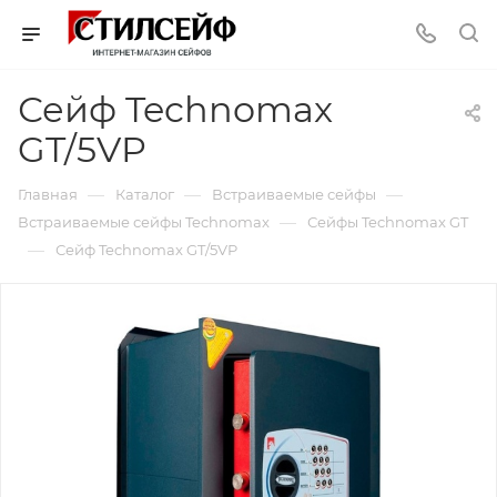
Сейф Technomax
GT/5VP
—
—
—
Главная
Каталог
Встраиваемые сейфы
—
Встраиваемые сейфы Technomax
Сейфы Technomax GT
—
Сейф Technomax GT/5VP