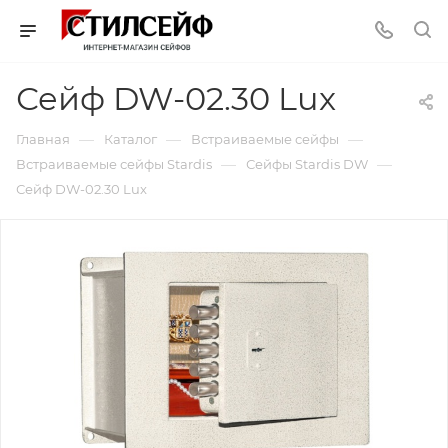
Сейф DW-02.30 Lux
—
—
—
Главная
Каталог
Встраиваемые сейфы
—
—
Встраиваемые сейфы Stardis
Сейфы Stardis DW
Сейф DW-02.30 Lux