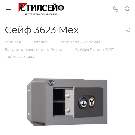
Сейф 3623 Мех
—
—
—
Главная
Каталог
Встраиваемые сейфы
—
—
Встраиваемые сейфы Рипост
Сейфы Рипост ОСП
Сейф 3623 Мех