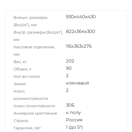
930x440x430
Внешн. размеры
(ВxШxГ), мм
822х364х300
Внутр. размеры (ВxШxГ),
мм
116x363x276
Кассовое отделение,
мм
202
Вес, кг
90
Объем, л
2
Кол-во полок
ключевой
Замок
2
Класс
взломостойкости
30Б
Класс огнестойкости
к полу
Анкерное крепление
Россия
Страна
1 (до 5*)
Гарантия, лет