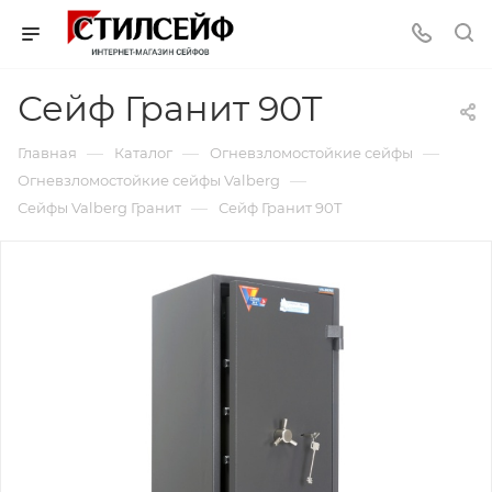
Сейф Гранит 90T
—
—
—
Главная
Каталог
Огневзломостойкие сейфы
—
Огневзломостойкие сейфы Valberg
—
Сейфы Valberg Гранит
Сейф Гранит 90T