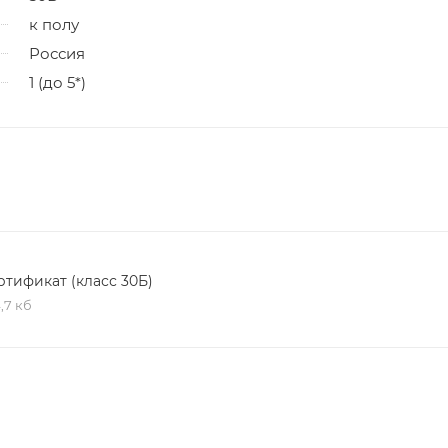
к полу
Россия
1 (до 5*)
ртификат (класс 30Б)
,7 кб