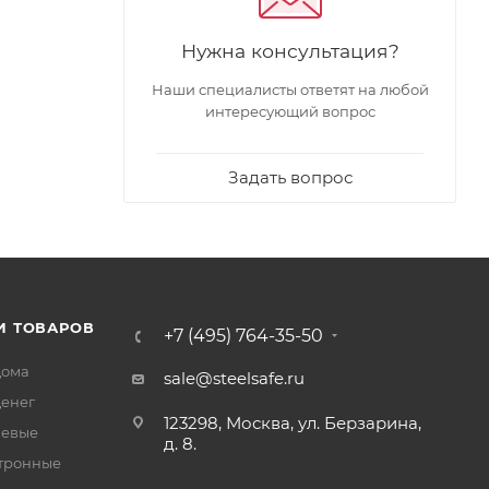
Нужна консультация?
Наши специалисты ответят на любой
интересующий вопрос
Задать вопрос
И ТОВАРОВ
+7 (495) 764-35-50
дома
sale@steelsafe.ru
денег
123298, Москва, ул. Берзарина,
чевые
д. 8.
тронные