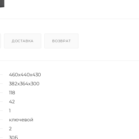
ДОСТАВКА
ВОЗВРАТ
460x440x430
382х364х300
118
42
1
ключевой
2
30Б