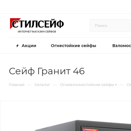
Акции
Огнестойкие сейфы
Взломос
Сейф Гранит 46
—
—
—
Главная
Каталог
Огневзломостойкие сейфы
О