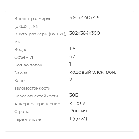
460x440x430
Внешн. размеры
(ВxШxГ), мм
382х364х300
Внутр. размеры (ВxШxГ),
мм
118
Вес, кг
42
Объем, л
1
Кол-во полок
кодовый электрон.
Замок
2
Класс
взломостойкости
30Б
Класс огнестойкости
к полу
Анкерное крепление
Россия
Страна
1 (до 5*)
Гарантия, лет