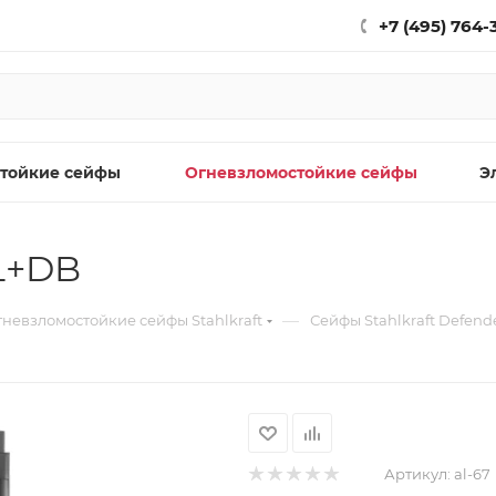
+7 (495) 764-
тойкие сейфы
Огневзломостойкие сейфы
Э
EL+DB
—
невзломостойкие сейфы Stahlkraft
Сейфы Stahlkraft Defende
Артикул:
al-67