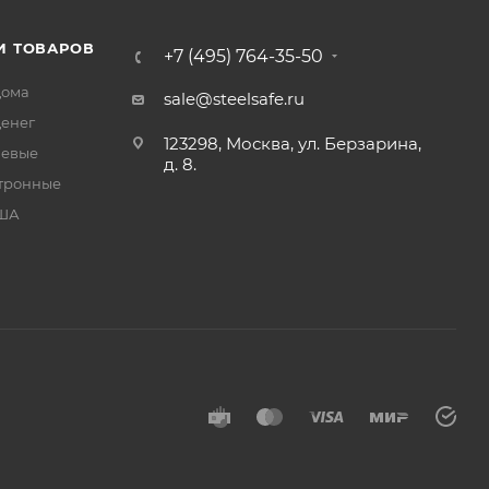
И ТОВАРОВ
+7 (495) 764-35-50
дома
sale@steelsafe.ru
денег
123298, Москва, ул. Берзарина,
чевые
д. 8.
тронные
США