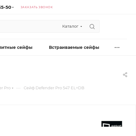
35-50
ЗАКАЗАТЬ ЗВОНОК
Каталог
литные сейфы
Встраиваемые сейфы
—
r Pro
Сейф Defender Pro 547 EL+DB