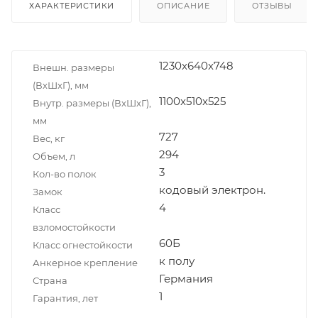
ХАРАКТЕРИСТИКИ
ОПИСАНИЕ
ОТЗЫВЫ
1230x640x748
Внешн. размеры
(ВxШxГ), мм
1100x510x525
Внутр. размеры (ВxШxГ),
мм
727
Вес, кг
294
Объем, л
3
Кол-во полок
кодовый электрон.
Замок
4
Класс
взломостойкости
60Б
Класс огнестойкости
к полу
Анкерное крепление
Германия
Страна
1
Гарантия, лет