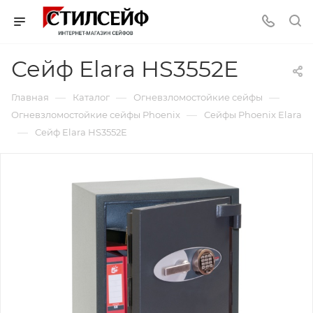
Сейф Elara HS3552E
—
—
—
Главная
Каталог
Огневзломостойкие сейфы
—
Огневзломостойкие сейфы Phoenix
Сейфы Phoenix Elara
—
Сейф Elara HS3552E