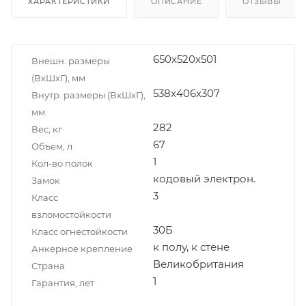
ХАРАКТЕРИСТИКИ
ОПИСАНИЕ
ОТЗЫВЫ
650x520x501
Внешн. размеры
(ВxШxГ), мм
538x406x307
Внутр. размеры (ВxШxГ),
мм
282
Вес, кг
67
Объем, л
1
Кол-во полок
кодовый электрон.
Замок
3
Класс
взломостойкости
30Б
Класс огнестойкости
к полу, к стене
Анкерное крепление
Великобритания
Страна
1
Гарантия, лет