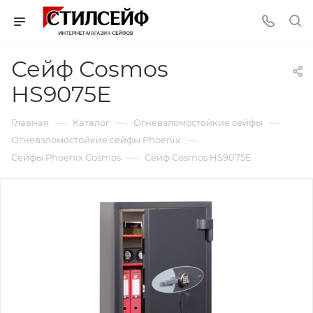
Сейф Cosmos
HS9075E
—
—
—
Главная
Каталог
Огневзломостойкие сейфы
—
Огневзломостойкие сейфы Phoenix
—
Сейфы Phoenix Cosmos
Сейф Cosmos HS9075E