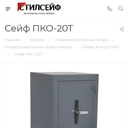
Сейф ПКО-20Т
—
—
—
Главная
Каталог
Огневзломостойкие сейфы
—
Огневзломостойкие сейфы Контур
Сейфы Контур ПКО
—
Сейф ПКО-20Т