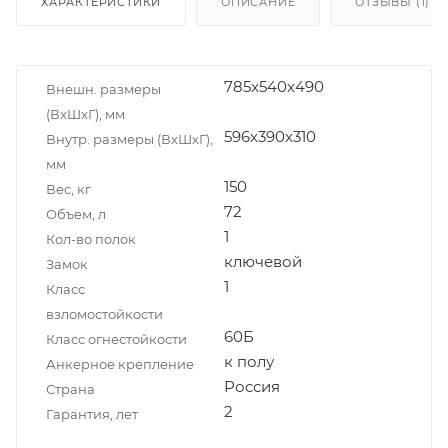
ХАРАКТЕРИСТИКИ
ОПИСАНИЕ
ОТЗЫВЫ (1)
785x540x490
Внешн. размеры
(ВxШxГ), мм
596x390x310
Внутр. размеры (ВxШxГ),
мм
150
Вес, кг
72
Объем, л
1
Кол-во полок
ключевой
Замок
1
Класс
взломостойкости
60Б
Класс огнестойкости
к полу
Анкерное крепление
Россия
Страна
2
Гарантия, лет