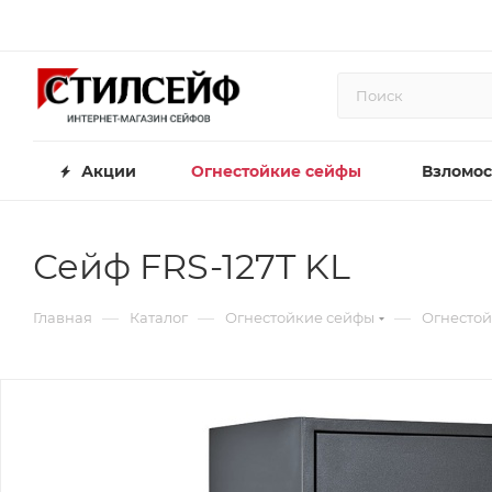
Акции
Огнестойкие сейфы
Взломос
Сейф FRS-127T KL
—
—
—
Главная
Каталог
Огнестойкие сейфы
Огнестой