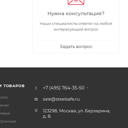
Нужна консультация?
Наши специалисты ответят на любой
интересующий вопрос
Задать вопрос
И ТОВАРОВ
+7 (495) 764-35-50
дома
sale@steelsafe.ru
денег
123298, Москва, ул. Берзарина,
чевые
д. 8.
тронные