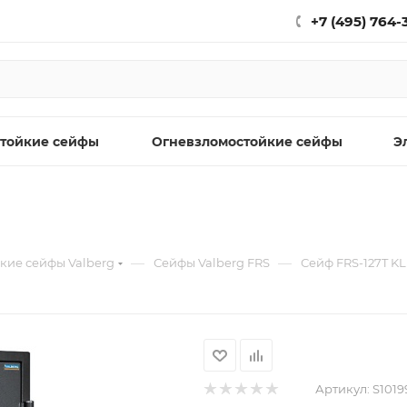
+7 (495) 764-
тойкие сейфы
Огневзломостойкие сейфы
Э
—
—
кие сейфы Valberg
Сейфы Valberg FRS
Сейф FRS-127T KL
Артикул:
S1019