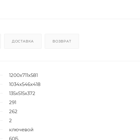
ДОСТАВКА
ВОЗВРАТ
1200x711x581
1034x546x418
135x515x372
291
262
2
ключевой
60Б