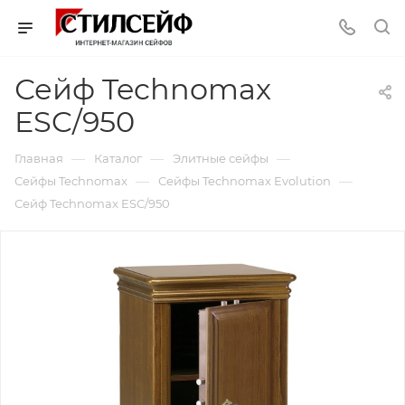
Сейф Technomax
ESC/950
—
—
—
Главная
Каталог
Элитные сейфы
—
—
Сейфы Technomax
Сейфы Technomax Evolution
Сейф Technomax ESC/950