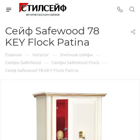
Сейф Safewood 78
KEY Flock Patina
—
—
—
Главная
Каталог
Элитные сейфы
—
—
Сейфы SafeWood
Сейфы SafeWood Flock
Сейф Safewood 78 KEY Flock Patina