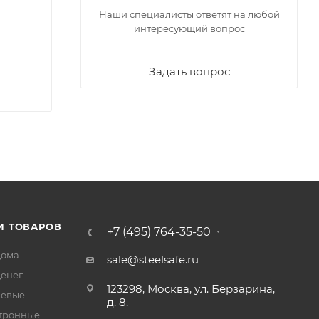
Наши специалисты ответят на любой
интересующий вопрос
Задать вопрос
И ТОВАРОВ
+7 (495) 764-35-50
дома
sale@steelsafe.ru
денег
123298, Москва, ул. Берзарина,
чевые
д. 8.
тронные