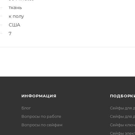
ткань
к полу
США
7
ИНФОРМАЦИЯ
ПОДБОРК
Блог
Сейфы для 
Вопросы по работе
Сейфы для 
Вопросы по сейфам
Сейфы клю
Сейфы элек