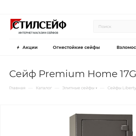
Акции
Огнестойкие сейфы
Взломос
Сейф Premium Home 17
—
—
—
Главная
Каталог
Элитные сейфы
Сейфы Libert