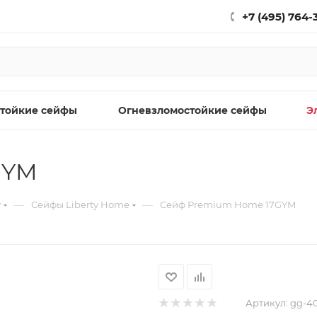
+7 (495) 764-
тойкие сейфы
Огневзломостойкие сейфы
Э
GYM
—
—
y
Сейфы Liberty Home
Сейф Premium Home 17GYM
Артикул:
gg-4