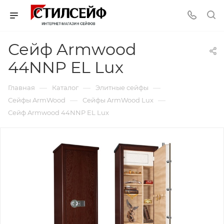
Сейф Armwood
44NNP EL Lux
—
—
—
Главная
Каталог
Элитные сейфы
—
—
Сейфы ArmWood
Сейфы ArmWood Lux
Сейф Armwood 44NNP EL Lux