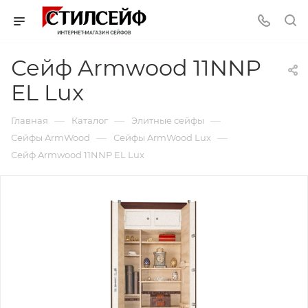
Сейф Armwood 11NNP
EL Lux
—
—
—
Главная
Каталог
Элитные сейфы
—
—
Сейфы ArmWood
Сейфы ArmWood Lux
Сейф Armwood 11NNP EL Lux