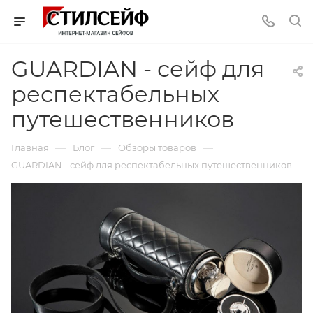
GUARDIAN - сейф для
респектабельных
путешественников
—
—
—
Главная
Блог
Обзоры товаров
GUARDIAN - сейф для респектабельных путешественников