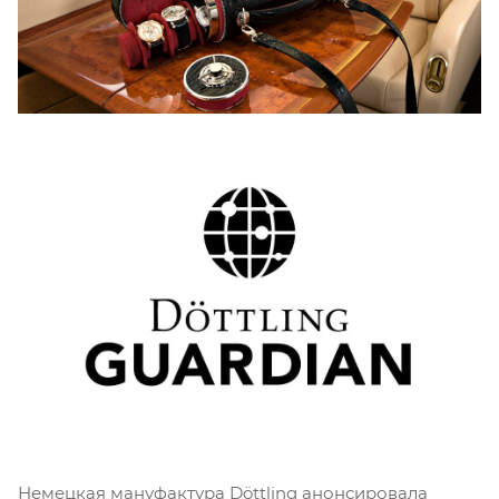
Немецкая мануфактура Döttling анонсировала