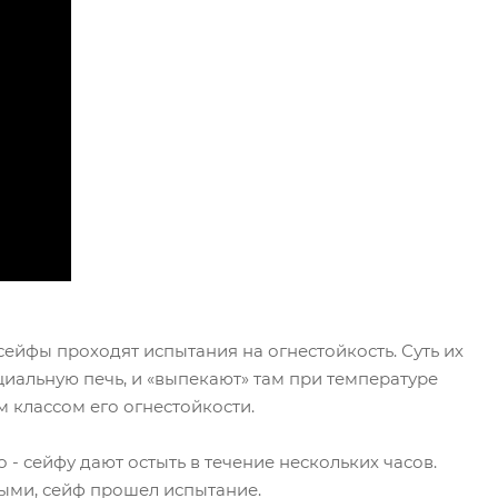
сейфы проходят испытания на огнестойкость. Суть их
циальную печь, и «выпекают» там при температуре
 классом его огнестойкости.
 - сейфу дают остыть в течение нескольких часов.
мыми, сейф прошел испытание.