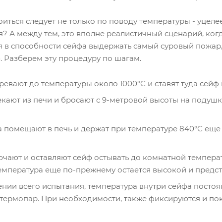
иться следует не только по поводу температуры - уцеле
я? А между тем, это вполне реалистичный сценарий, ког
я в способности сейфа выдержать самый суровый пожар
. Разберем эту процедуру по шагам.
ревают до температуры около 1000°С и ставят туда сейф 
кают из печи и бросают с 9-метровой высоты на подушк
 помещают в печь и держат при температуре 840°С еще
чают и оставляют сейф остывать до комнатной температу
емпература еще по-прежнему остается высокой и предст
нии всего испытания, температура внутри сейфа посто
 термопар. При необходимости, также фиксируются и по