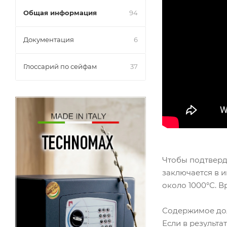
Общая информация
94
Документация
6
Глоссарий по сейфам
37
Чтобы подтверди
заключается в и
около 1000°С. 
Содержимое долж
Если в результ