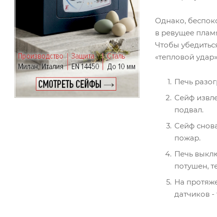
Однако, беспоко
в ревущее плам
Чтобы убедитьс
«тепловой удар»
Печь разог
Сейф извле
подвал.
Сейф снова
пожар.
Печь выклю
потушен, т
На протяже
датчиков -