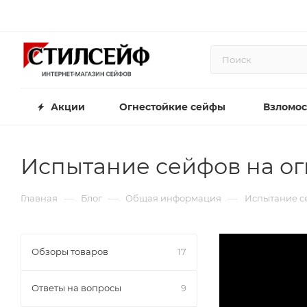
Акции
Огнестойкие сейфы
Взломос
Испытание сейфов на ог
—
—
—
Главная
Блог
Общая информация
Испытание се
Обзоры товаров
17
Ответы на вопросы
9