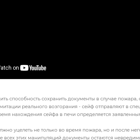
ть способность сохранить документы в случае пожара, 
митации реального возгорания - сейф отправляют в спе
Время нахождения сейфа в печи определяется заявленным
но уцелеть не только во время пожара, но и после него
ате всех этих манипуляций документы остаются невреди