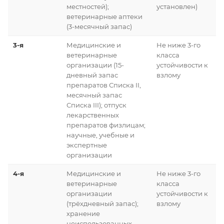
местностей);
установлен)
ветеринарные аптеки
(3-месячный запас)
3-я
Медицинские и
Не ниже 3-го
ветеринарные
класса
организации (15-
устойчивости к
дневный запас
взлому
препаратов Списка II,
месячный запас
Списка III); отпуск
лекарственных
препаратов физлицам;
научные, учебные и
экспертные
организации
4-я
Медицинские и
Не ниже 3-го
ветеринарные
класса
организации
устойчивости к
(трёхдневный запас);
взлому
хранение
неиспользованных