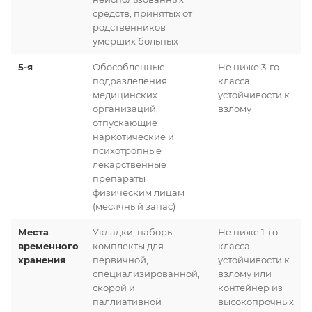
средств, принятых от
родственников
умерших больных
5-я
Обособленные
Не ниже 3-го
подразделения
класса
медицинских
устойчивости к
организаций,
взлому
отпускающие
наркотические и
психотропные
лекарственные
препараты
физическим лицам
(месячный запас)
Места
Укладки, наборы,
Не ниже 1-го
временного
комплекты для
класса
хранения
первичной,
устойчивости к
специализированной,
взлому или
скорой и
контейнер из
паллиативной
высокопрочных