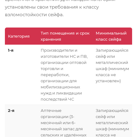
установлены свои требования к классу
взломостойкости сейфа.
Тип помещения и срок
Минимальный
Категория
хранения
класс сейфа
1-я
Производители и
Запирающийся
изготовители НС и ПВ,
сейф или
организации оптовой
металлический
торговли и
шкаф (минимум
переработки,
класса не
организации для
установлен)
мобилизационных
нужд и ликвидации
последствий ЧС
2-я
Аптечные
Запирающийся
организации (3-
сейф или
месячный или 6-
металлический
месячный запас для
шкаф (минимум
сельских и удалённых
класса не