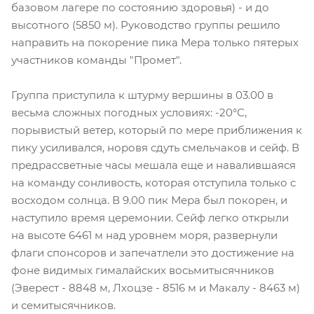
базовом лагере по состоянию здоровья) - и до
высотного (5850 м). Руководство группы решило
направить на покорение пика Мера только пятерых
участников команды "Промет".
Группа приступила к штурму вершины в 03.00 в
весьма сложных погодных условиях: -20°С,
порывистый ветер, который по мере приближения к
пику усиливался, норовя сдуть смельчаков и сейф. В
предрассветные часы мешала еще и навалившаяся
на команду сонливость, которая отступила только с
восходом солнца. В 9.00 пик Мера был покорен, и
наступило время церемонии. Сейф легко открыли
на высоте 6461 м над уровнем моря, развернули
флаги спонсоров и запечатлели это достижение на
фоне видимых гималайских восьмитысячников
(Эверест - 8848 м, Лхоцзе - 8516 м и Макалу - 8463 м)
и семитысячников.