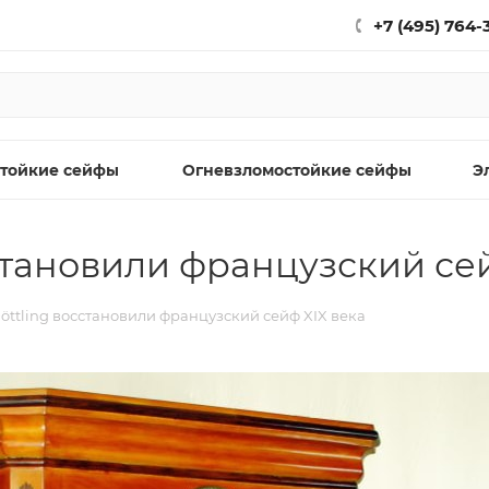
+7 (495) 764-
тойкие сейфы
Огневзломостойкие сейфы
Э
становили французский сей
öttling восстановили французский сейф XIX века