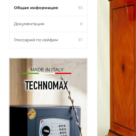
Общая информация
93
Документация
6
Глоссарий по сейфам
37