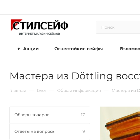
Акции
Огнестойкие сейфы
Взломос
Мастера из Döttling вос
—
—
—
Главная
Блог
Общая информация
Мастера из D
Обзоры товаров
17
Ответы на вопросы
9