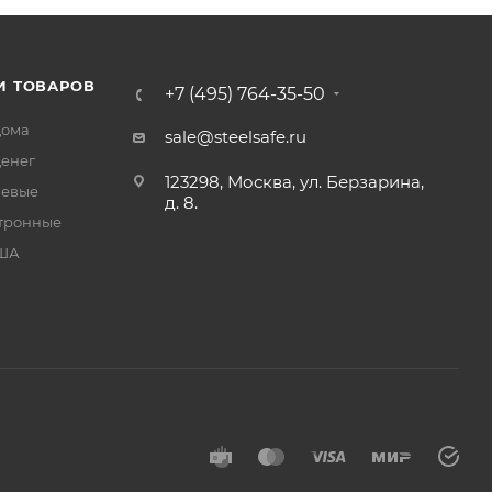
И ТОВАРОВ
+7 (495) 764-35-50
дома
sale@steelsafe.ru
денег
123298, Москва, ул. Берзарина,
чевые
д. 8.
тронные
США