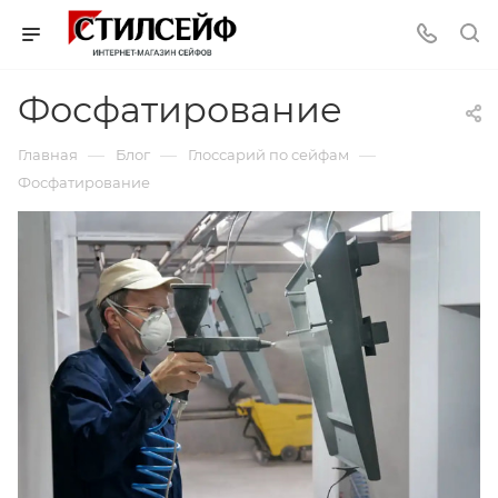
Фосфатирование
—
—
—
Главная
Блог
Глоссарий по сейфам
Фосфатирование